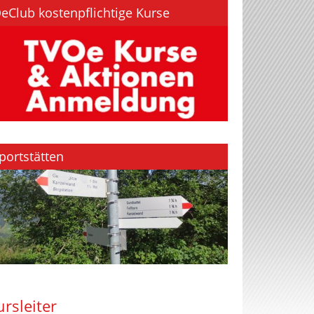
eClub kostenpflichtige Kurse
portstätten
ursleiter