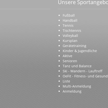
Unsere Sportangebo
Fußball
Handball
Tennis
Tischtennis
Volleyball
Kursplan
Gerätetraining
Kinder & Jugendliche
Aktive
Senioren
Tanz und Balance
Ski - Wandern - Lauftreff
OeFit - Fitness- und Gesund
Liste
Multi-Anmeldung
Anmeldung