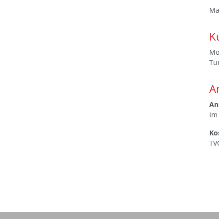
Ma
K
Mo
Tu
A
An
Im
Ko
TV