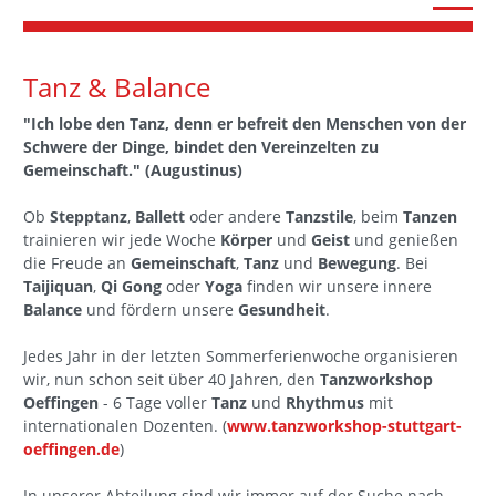
Tanz & Balance
"Ich lobe den Tanz, denn er befreit den Menschen von der
Schwere der Dinge, bindet den Vereinzelten zu
Gemeinschaft." (Augustinus)
Ob
Stepptanz
,
Ballett
oder andere
Tanzstile
, beim
Tanzen
trainieren wir jede Woche
Körper
und
Geist
und genießen
die Freude an
Gemeinschaft
,
Tanz
und
Bewegung
. Bei
Taijiquan
,
Qi Gong
oder
Yoga
finden wir unsere innere
Balance
und fördern unsere
Gesundheit
.
Jedes Jahr in der letzten Sommerferienwoche organisieren
wir, nun schon seit über 40 Jahren, den
Tanzworkshop
Oeffingen
- 6 Tage voller
Tanz
und
Rhythmus
mit
internationalen Dozenten. (
www.tanzworkshop-stuttgart-
oeffingen.de
)
In unserer Abteilung sind wir immer auf der Suche nach