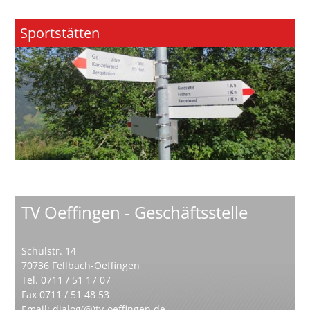
Sportstätten
TV Oeffingen - Geschäftsstelle
Schulstr. 14
70736 Fellbach-Oeffingen
Tel. 0711 / 51 17 07
Fax 0711 / 51 48 53
Email:
dialog(@)tv-oeffingen.de